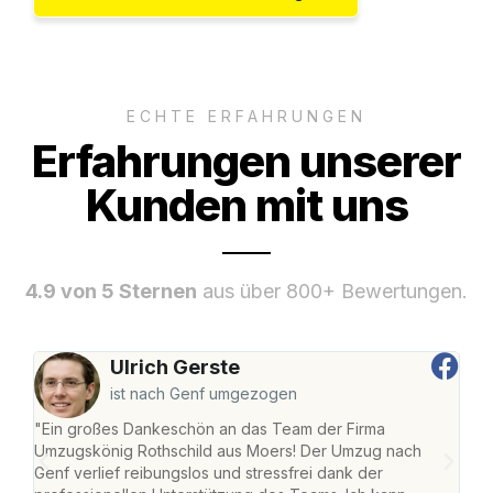
ECHTE ERFAHRUNGEN
Erfahrungen unserer
Kunden mit uns
4.9 von 5 Sternen
aus über 800+ Bewertungen.
Ulrich Gerste
ist nach Genf umgezogen
"Ein großes Dankeschön an das Team der Firma
"Die
Umzugskönig Rothschild aus Moers! Der Umzug nach
mei
Genf verlief reibungslos und stressfrei dank der
Team