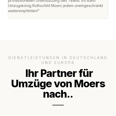
professionellen Unterstützung des Teams. Ich kann
habe
Umzugskönig Rothschild Moers jedem uneingeschränkt
an m
weiterempfehlen!"
groß
DIENSTLEISTUNGEN IN DEUTSCHLAND
UND EUROPA
Ihr Partner für
Umzüge von Moers
nach..