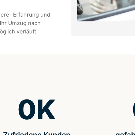
serer Erfahrung und
 Ihr Umzug nach
glich verläuft.
0
K
Zufriedene Kunden
gefah