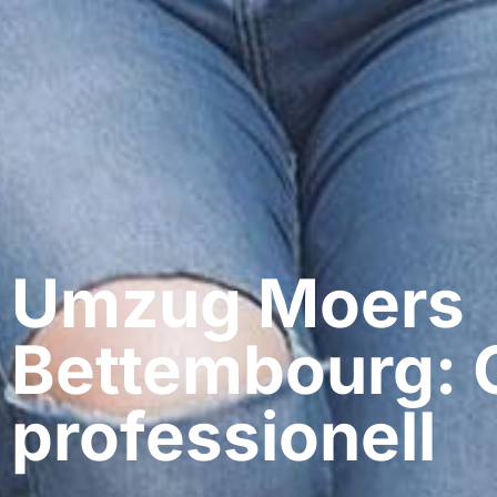
Umzug Moers​
Bettembourg: 
professionell​