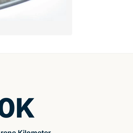
0
K
rene Kilometer