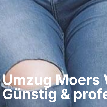
Umzug Moers​ 
Günstig & profe