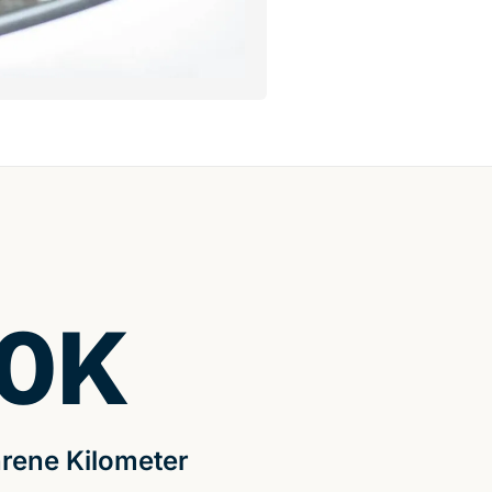
0
K
rene Kilometer