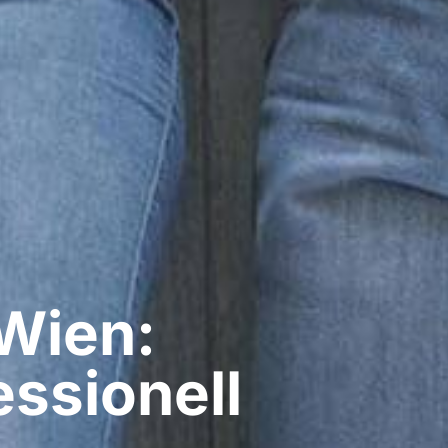
Wien:
ssionell​