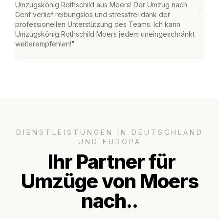
Umzugskönig Rothschild aus Moers! Der Umzug nach
mei
Genf verlief reibungslos und stressfrei dank der
Team
professionellen Unterstützung des Teams. Ich kann
habe
Umzugskönig Rothschild Moers jedem uneingeschränkt
an m
weiterempfehlen!"
groß
DIENSTLEISTUNGEN IN DEUTSCHLAND
UND EUROPA
Ihr Partner für
Umzüge von Moers
nach..