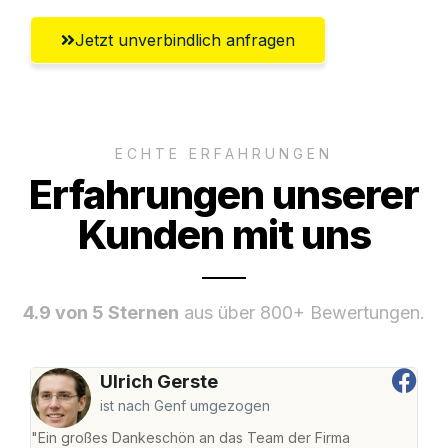
Jetzt unverbindlich anfragen
ECHTE ERFAHRUNGEN
Erfahrungen unserer
Kunden mit uns
4.9 von 5 Sternen
aus über 800+ Bewertungen.
Ulrich Gerste
ist nach Genf umgezogen
"Ein großes Dankeschön an das Team der Firma
"Die