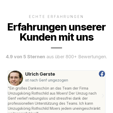
ECHTE ERFAHRUNGEN
Erfahrungen unserer
Kunden mit uns
4.9 von 5 Sternen
aus über 800+ Bewertungen.
Ulrich Gerste
ist nach Genf umgezogen
"Ein großes Dankeschön an das Team der Firma
"Die
Umzugskönig Rothschild aus Moers! Der Umzug nach
mei
Genf verlief reibungslos und stressfrei dank der
Team
professionellen Unterstützung des Teams. Ich kann
habe
Umzugskönig Rothschild Moers jedem uneingeschränkt
an m