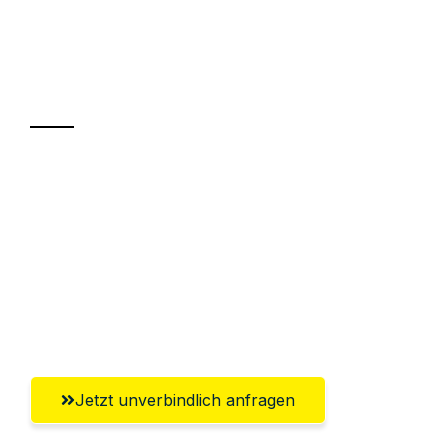
UMZUGSKÖNIG ROTHSCHILD MOERS
Ihr Umzug oder
Transport
Sparen Sie bis zu 100€ bei Anfrage
Abwicklung innerhalb von 24 Stunden
Versichert bis zu 7.500€
Ggf. komplette Zollabwicklung inklusive
Umfassender Kundensupport aus Moers
Jetzt unverbindlich anfragen