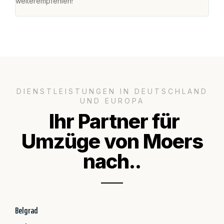
weiterempfehlen!"
groß
DIENSTLEISTUNGEN IN DEUTSCHLAND
UND EUROPA
Ihr Partner für
Umzüge von Moers
nach..
Belgrad