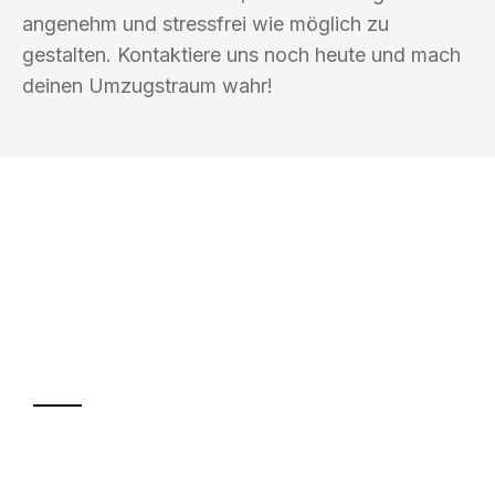
angenehm und stressfrei wie möglich zu
gestalten. Kontaktiere uns noch heute und mach
deinen Umzugstraum wahr!
UMZUGSKÖNIG ROTHSCHILD MOERS
Ihr Umzug oder
Transport
Sparen Sie bis zu 100€ bei Anfrage
Abwicklung innerhalb von 24 Stunden