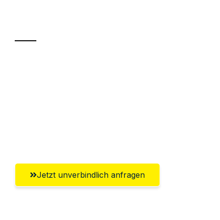
Transport
Sparen Sie bis zu 100€ bei Anfrage
Abwicklung innerhalb von 24 Stunden
Versichert bis zu 7.500€
Ggf. komplette Zollabwicklung inklusive
Umfassender Kundensupport aus Moers
Jetzt unverbindlich anfragen