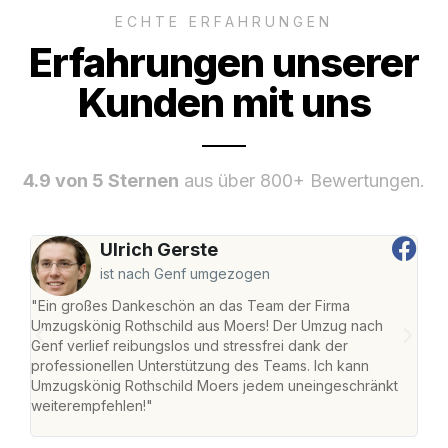
ECHTE ERFAHRUNGEN
Erfahrungen unserer
Kunden mit uns
4.9 von 5 Sternen
aus über 800+ Bewertungen.
Ulrich Gerste
ist nach Genf umgezogen
"Ein großes Dankeschön an das Team der Firma
"Die
Umzugskönig Rothschild aus Moers! Der Umzug nach
mei
Genf verlief reibungslos und stressfrei dank der
Team
professionellen Unterstützung des Teams. Ich kann
habe
Umzugskönig Rothschild Moers jedem uneingeschränkt
an m
weiterempfehlen!"
groß