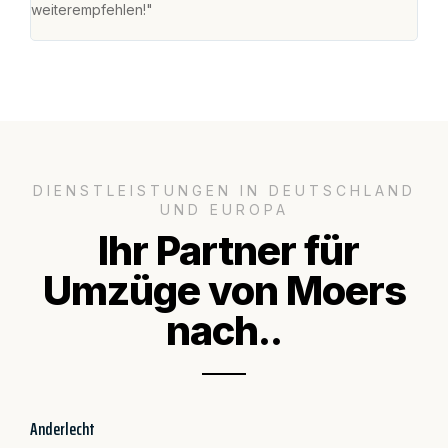
weiterempfehlen!"
groß
DIENSTLEISTUNGEN IN DEUTSCHLAND
UND EUROPA
Ihr Partner für
Umzüge von Moers
nach..
Anderlecht