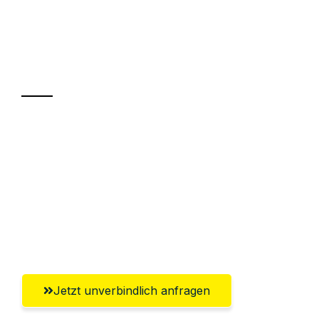
UMZUGSKÖNIG ROTHSCHILD MOERS
Ihr Umzug oder
Transport
Sparen Sie bis zu 100€ bei Anfrage
Abwicklung innerhalb von 24 Stunden
Versichert bis zu 7.500€
Ggf. komplette Zollabwicklung inklusive
Umfassender Kundensupport aus Moers
Jetzt unverbindlich anfragen