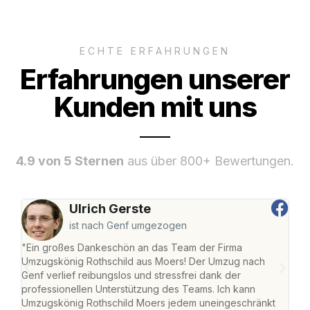
ECHTE ERFAHRUNGEN
Erfahrungen unserer
Kunden mit uns
4.9 von 5 Sternen
aus über 800+ Bewertungen.
Ulrich Gerste
ist nach Genf umgezogen
"Ein großes Dankeschön an das Team der Firma
"Die
Umzugskönig Rothschild aus Moers! Der Umzug nach
mei
Genf verlief reibungslos und stressfrei dank der
Team
professionellen Unterstützung des Teams. Ich kann
habe
Umzugskönig Rothschild Moers jedem uneingeschränkt
an m