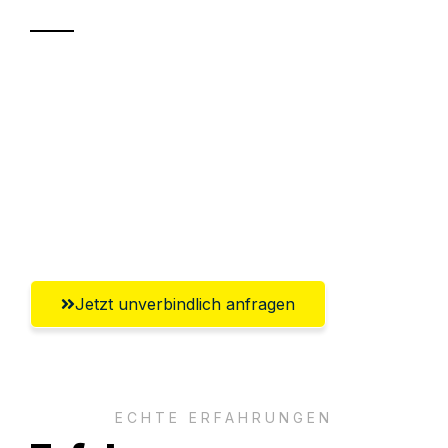
Sparen Sie bis zu 100€ bei Anfrage
Abwicklung innerhalb von 24 Stunden
Versichert bis zu 7.500€
Ggf. komplette Zollabwicklung inklusive
Umfassender Kundensupport aus Moers
Jetzt unverbindlich anfragen
ECHTE ERFAHRUNGEN