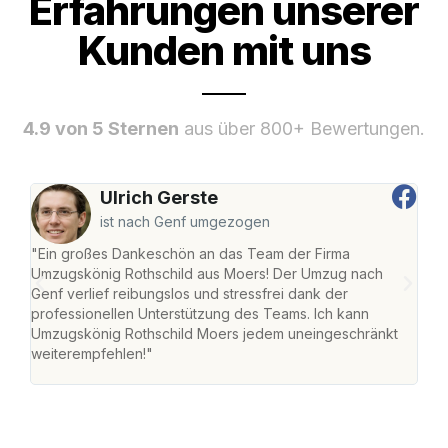
Erfahrungen unserer
Kunden mit uns
4.9 von 5 Sternen
aus über 800+ Bewertungen.
Ulrich Gerste
ist nach Genf umgezogen
"Ein großes Dankeschön an das Team der Firma
"Die
Umzugskönig Rothschild aus Moers! Der Umzug nach
mei
Genf verlief reibungslos und stressfrei dank der
Team
professionellen Unterstützung des Teams. Ich kann
habe
Umzugskönig Rothschild Moers jedem uneingeschränkt
an m
weiterempfehlen!"
groß