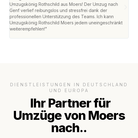
Umzugskönig Rothschild aus Moers! Der Umzug nach
mei
Genf verlief reibungslos und stressfrei dank der
Team
professionellen Unterstützung des Teams. Ich kann
habe
Umzugskönig Rothschild Moers jedem uneingeschränkt
an m
weiterempfehlen!"
groß
DIENSTLEISTUNGEN IN DEUTSCHLAND
UND EUROPA
Ihr Partner für
Umzüge von Moers
nach..