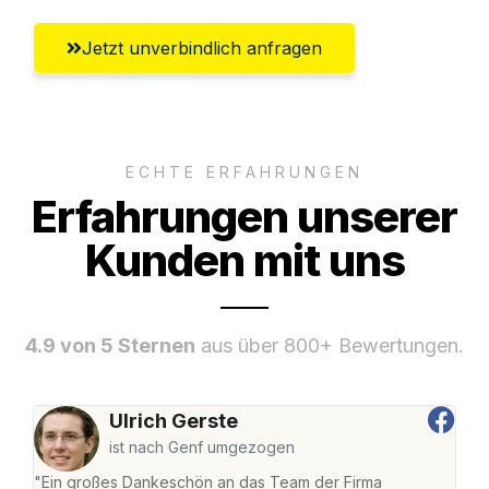
Jetzt unverbindlich anfragen
ECHTE ERFAHRUNGEN
Erfahrungen unserer
Kunden mit uns
4.9 von 5 Sternen
aus über 800+ Bewertungen.
Ulrich Gerste
ist nach Genf umgezogen
"Ein großes Dankeschön an das Team der Firma
"Die