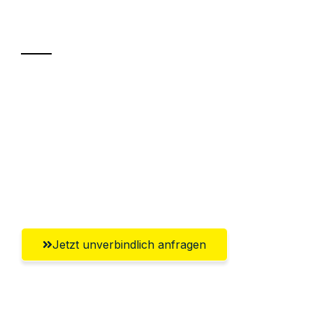
Transport
Sparen Sie bis zu 100€ bei Anfrage
Abwicklung innerhalb von 24 Stunden
Versichert bis zu 7.500€
Ggf. komplette Zollabwicklung inklusive
Umfassender Kundensupport aus Moers
Jetzt unverbindlich anfragen