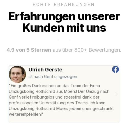
ECHTE ERFAHRUNGEN
Erfahrungen unserer
Kunden mit uns
4.9 von 5 Sternen
aus über 800+ Bewertungen.
Ulrich Gerste
ist nach Genf umgezogen
"Ein großes Dankeschön an das Team der Firma
"Die
Umzugskönig Rothschild aus Moers! Der Umzug nach
mei
Genf verlief reibungslos und stressfrei dank der
Team
professionellen Unterstützung des Teams. Ich kann
habe
Umzugskönig Rothschild Moers jedem uneingeschränkt
an m
weiterempfehlen!"
groß