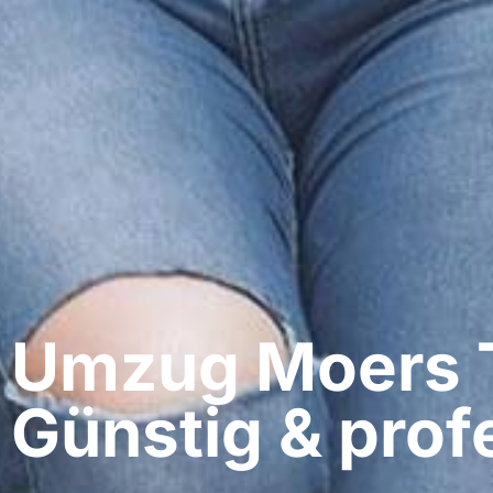
Umzug Moers​ 
Günstig & profe