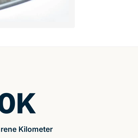
0
K
rene Kilometer