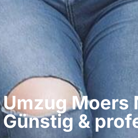
Umzug Moers​ 
Günstig & profe