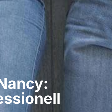
Nancy:
ssionell​