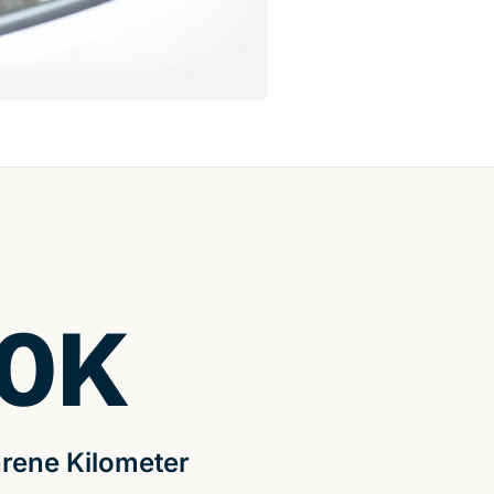
0
K
rene Kilometer