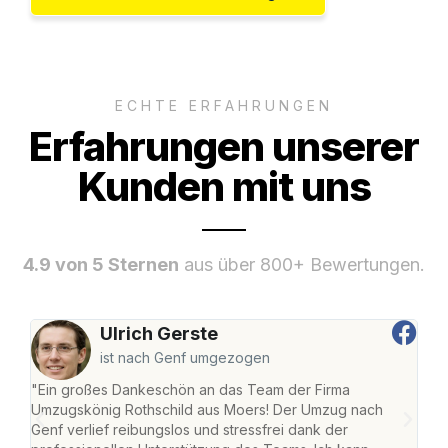
ECHTE ERFAHRUNGEN
Erfahrungen unserer
Kunden mit uns
4.9 von 5 Sternen
aus über 800+ Bewertungen.
Ulrich Gerste
ist nach Genf umgezogen
"Ein großes Dankeschön an das Team der Firma
"Die
Umzugskönig Rothschild aus Moers! Der Umzug nach
mei
Genf verlief reibungslos und stressfrei dank der
Team