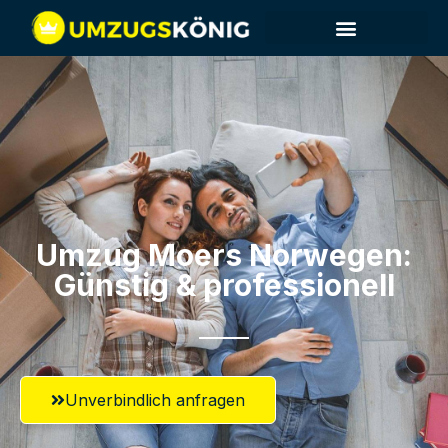
Umzugsunternehmen Moers
Umzugsservice Moers
Umzug Moers​ Norwegen:
Günstig & professionell​
Unverbindlich anfragen