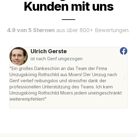
Kunden mit uns
4.9 von 5 Sternen
aus über 800+ Bewertungen.
Ulrich Gerste
ist nach Genf umgezogen
"Ein großes Dankeschön an das Team der Firma
"Die
Umzugskönig Rothschild aus Moers! Der Umzug nach
mei
Genf verlief reibungslos und stressfrei dank der
Team
professionellen Unterstützung des Teams. Ich kann
habe
Umzugskönig Rothschild Moers jedem uneingeschränkt
an m
weiterempfehlen!"
groß