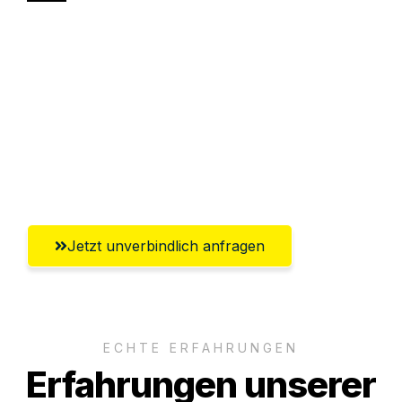
Sparen Sie bis zu 100€ bei Anfrage
Abwicklung innerhalb von 24 Stunden
Versichert bis zu 7.500€
Ggf. komplette Zollabwicklung inklusive
Umfassender Kundensupport aus Moers
Jetzt unverbindlich anfragen
ECHTE ERFAHRUNGEN
Erfahrungen unserer