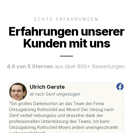
ECHTE ERFAHRUNGEN
Erfahrungen unserer
Kunden mit uns
4.9 von 5 Sternen
aus über 800+ Bewertungen.
Ulrich Gerste
ist nach Genf umgezogen
"Ein großes Dankeschön an das Team der Firma
"Die
Umzugskönig Rothschild aus Moers! Der Umzug nach
mei
Genf verlief reibungslos und stressfrei dank der
Team
professionellen Unterstützung des Teams. Ich kann
habe
Umzugskönig Rothschild Moers jedem uneingeschränkt
an m