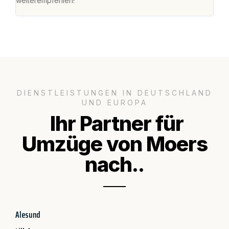
weiterempfehlen!"
groß
DIENSTLEISTUNGEN IN DEUTSCHLAND
UND EUROPA
Ihr Partner für
Umzüge von Moers
nach..
Alesund