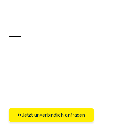
UMZUGSKÖNIG ROTHSCHILD MOERS
Ihr Umzug oder
Transport
Sparen Sie bis zu 100€ bei Anfrage
Abwicklung innerhalb von 24 Stunden
Versichert bis zu 7.500€
Ggf. komplette Zollabwicklung inklusive
Umfassender Kundensupport aus Moers
Jetzt unverbindlich anfragen