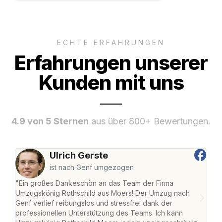
ECHTE ERFAHRUNGEN
Erfahrungen unserer
Kunden mit uns
4.9 von 5 Sternen
aus über 800+ Bewertungen.
Ulrich Gerste
ist nach Genf umgezogen
"Ein großes Dankeschön an das Team der Firma
"Die
Umzugskönig Rothschild aus Moers! Der Umzug nach
mei
Genf verlief reibungslos und stressfrei dank der
Team
professionellen Unterstützung des Teams. Ich kann
habe