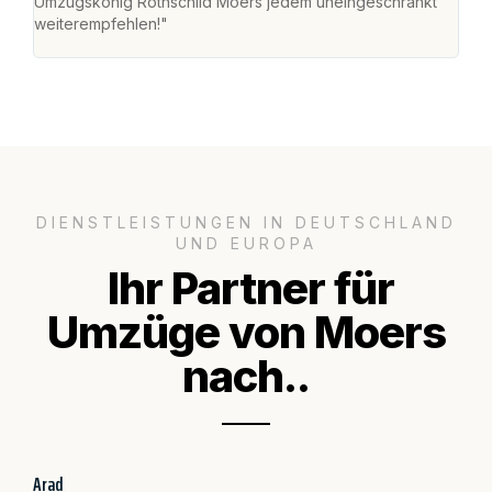
Umzugskönig Rothschild Moers jedem uneingeschränkt
an m
weiterempfehlen!"
groß
DIENSTLEISTUNGEN IN DEUTSCHLAND
UND EUROPA
Ihr Partner für
Umzüge von Moers
nach..
Arad