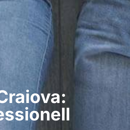
Craiova:
ssionell​