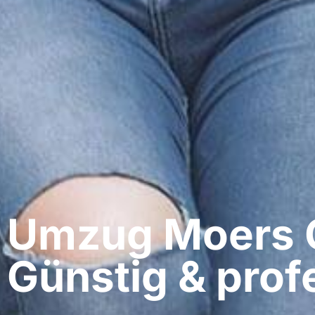
Umzug Moers​ 
Günstig & profe