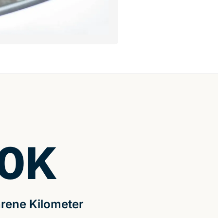
0
K
rene Kilometer