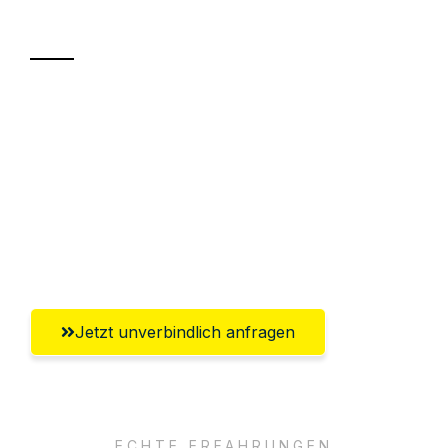
Transport
Sparen Sie bis zu 100€ bei Anfrage
Abwicklung innerhalb von 24 Stunden
Versichert bis zu 7.500€
Ggf. komplette Zollabwicklung inklusive
Umfassender Kundensupport aus Moers
Jetzt unverbindlich anfragen
ECHTE ERFAHRUNGEN