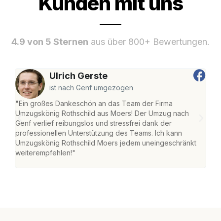
Kunden mit uns
4.9 von 5 Sternen
aus über 800+ Bewertungen.
Ulrich Gerste
ist nach Genf umgezogen
"Ein großes Dankeschön an das Team der Firma
"Die
Umzugskönig Rothschild aus Moers! Der Umzug nach
mei
Genf verlief reibungslos und stressfrei dank der
Team
professionellen Unterstützung des Teams. Ich kann
habe
Umzugskönig Rothschild Moers jedem uneingeschränkt
an m
weiterempfehlen!"
groß