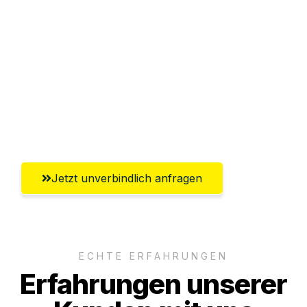
Sparen Sie bis zu 100€ bei Anfrage
Abwicklung innerhalb von 24 Stunden
Versichert bis zu 7.500€
Ggf. komplette Zollabwicklung inklusive
Umfassender Kundensupport aus Moers
Jetzt unverbindlich anfragen
ECHTE ERFAHRUNGEN
Erfahrungen unserer