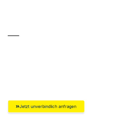
UMZUGSKÖNIG ROTHSCHILD MOERS
Ihr Umzug oder
Transport
Sparen Sie bis zu 100€ bei Anfrage
Abwicklung innerhalb von 24 Stunden
Versichert bis zu 7.500€
Ggf. komplette Zollabwicklung inklusive
Umfassender Kundensupport aus Moers
Jetzt unverbindlich anfragen