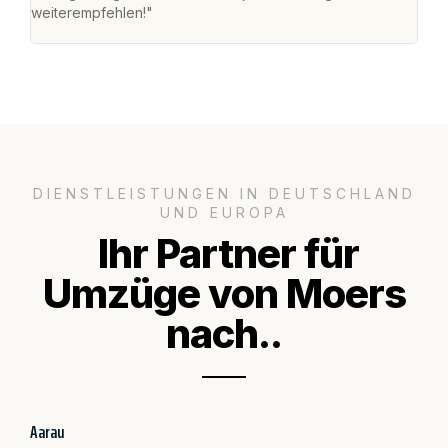
weiterempfehlen!"
groß
DIENSTLEISTUNGEN IN DEUTSCHLAND
UND EUROPA
Ihr Partner für
Umzüge von Moers
nach..
Aarau