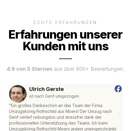
ECHTE ERFAHRUNGEN
Erfahrungen unserer
Kunden mit uns
4.9 von 5 Sternen
aus über 800+ Bewertungen.
Ulrich Gerste
ist nach Genf umgezogen
"Ein großes Dankeschön an das Team der Firma
"Die
Umzugskönig Rothschild aus Moers! Der Umzug nach
mei
Genf verlief reibungslos und stressfrei dank der
Team
professionellen Unterstützung des Teams. Ich kann
habe
Umzugskönig Rothschild Moers jedem uneingeschränkt
an m