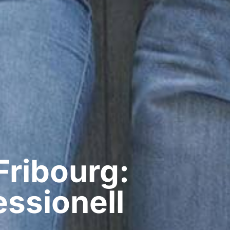
Fribourg:
ssionell​