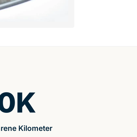
0
K
rene Kilometer