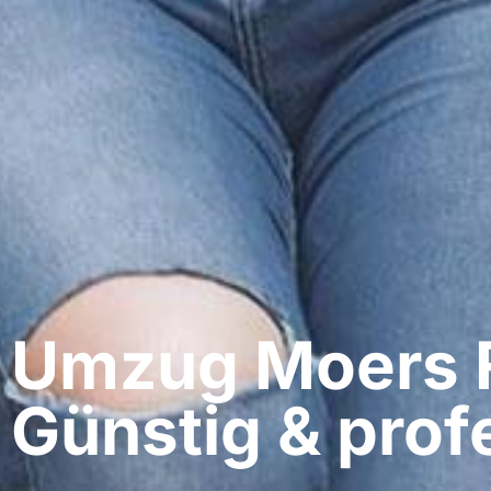
Umzug Moers​ 
Günstig & profe