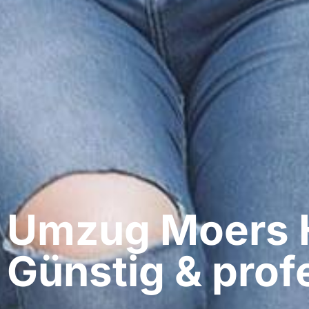
Umzug Moers​ 
Günstig & profe