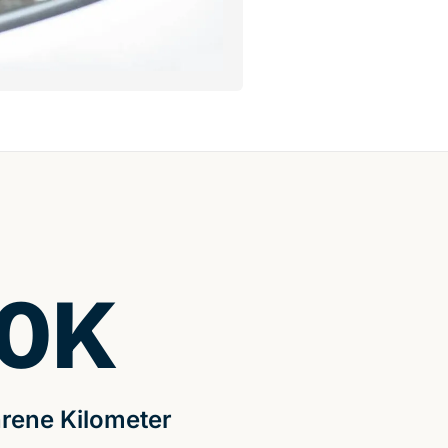
0
K
rene Kilometer