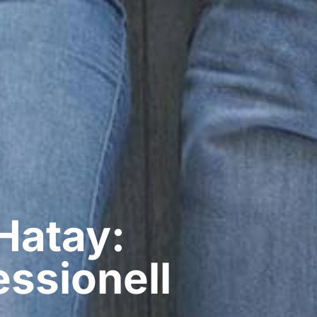
Hatay:
ssionell​