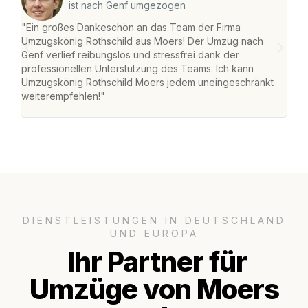
ist nach Genf umgezogen
"Ein großes Dankeschön an das Team der Firma
"Die
Umzugskönig Rothschild aus Moers! Der Umzug nach
mei
Genf verlief reibungslos und stressfrei dank der
Team
professionellen Unterstützung des Teams. Ich kann
habe
Umzugskönig Rothschild Moers jedem uneingeschränkt
an m
weiterempfehlen!"
groß
DIENSTLEISTUNGEN IN DEUTSCHLAND
UND EUROPA
Ihr Partner für
Umzüge von Moers