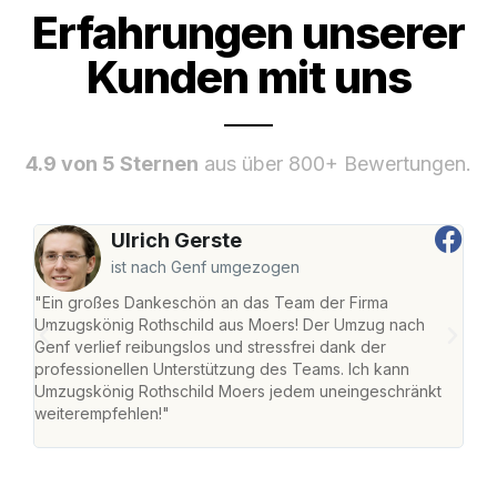
Erfahrungen unserer
Kunden mit uns
4.9 von 5 Sternen
aus über 800+ Bewertungen.
Ulrich Gerste
ist nach Genf umgezogen
"Ein großes Dankeschön an das Team der Firma
"Die
Umzugskönig Rothschild aus Moers! Der Umzug nach
mei
Genf verlief reibungslos und stressfrei dank der
Team
professionellen Unterstützung des Teams. Ich kann
habe
Umzugskönig Rothschild Moers jedem uneingeschränkt
an m
weiterempfehlen!"
groß