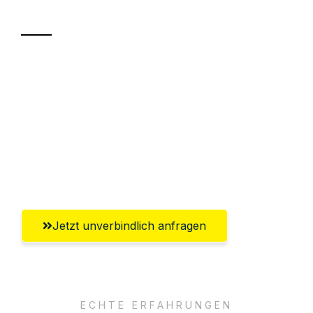
Transport
Sparen Sie bis zu 100€ bei Anfrage
Abwicklung innerhalb von 24 Stunden
Versichert bis zu 7.500€
Ggf. komplette Zollabwicklung inklusive
Umfassender Kundensupport aus Moers
Jetzt unverbindlich anfragen
ECHTE ERFAHRUNGEN