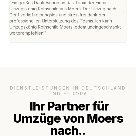
"Ein großes Dankeschön an das Team der Firma
"Die
Umzugskönig Rothschild aus Moers! Der Umzug nach
mei
Genf verlief reibungslos und stressfrei dank der
Team
professionellen Unterstützung des Teams. Ich kann
habe
Umzugskönig Rothschild Moers jedem uneingeschränkt
an m
weiterempfehlen!"
groß
DIENSTLEISTUNGEN IN DEUTSCHLAND
UND EUROPA
Ihr Partner für
Umzüge von Moers
nach..