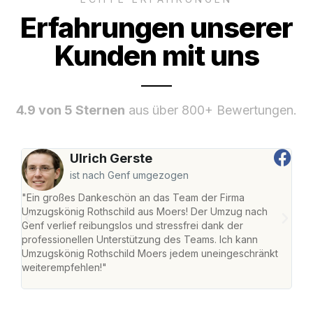
Erfahrungen unserer
Kunden mit uns
4.9 von 5 Sternen
aus über 800+ Bewertungen.
Ulrich Gerste
ist nach Genf umgezogen
"Ein großes Dankeschön an das Team der Firma
"Die
Umzugskönig Rothschild aus Moers! Der Umzug nach
mei
Genf verlief reibungslos und stressfrei dank der
Team
professionellen Unterstützung des Teams. Ich kann
habe
Umzugskönig Rothschild Moers jedem uneingeschränkt
an m
weiterempfehlen!"
groß