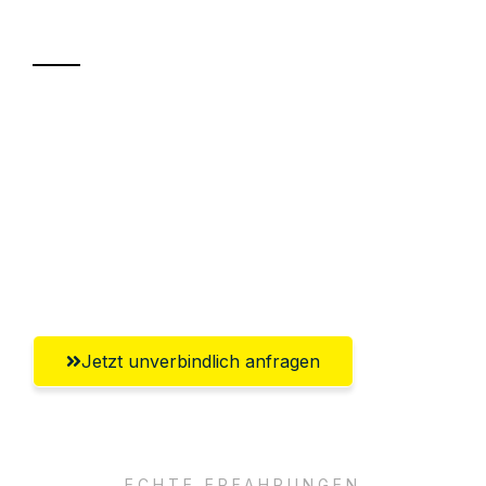
Transport
Sparen Sie bis zu 100€ bei Anfrage
Abwicklung innerhalb von 24 Stunden
Versichert bis zu 7.500€
Ggf. komplette Zollabwicklung inklusive
Umfassender Kundensupport aus Moers
Jetzt unverbindlich anfragen
ECHTE ERFAHRUNGEN