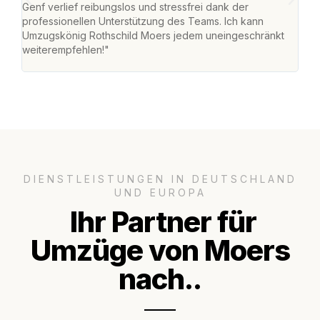
Genf verlief reibungslos und stressfrei dank der
Team
professionellen Unterstützung des Teams. Ich kann
habe
Umzugskönig Rothschild Moers jedem uneingeschränkt
an m
weiterempfehlen!"
groß
DIENSTLEISTUNGEN IN DEUTSCHLAND
UND EUROPA
Ihr Partner für
Umzüge von Moers
nach..