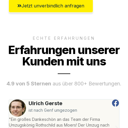
Jetzt unverbindlich anfragen
ECHTE ERFAHRUNGEN
Erfahrungen unserer
Kunden mit uns
4.9 von 5 Sternen
aus über 800+ Bewertungen.
Ulrich Gerste
ist nach Genf umgezogen
"Ein großes Dankeschön an das Team der Firma
"Die
Umzugskönig Rothschild aus Moers! Der Umzug nach
mei