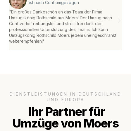
ist nach Genf umgezogen
"Ein großes Dankeschön an das Team der Firma
"Die
Umzugskönig Rothschild aus Moers! Der Umzug nach
mei
Genf verlief reibungslos und stressfrei dank der
Team
professionellen Unterstützung des Teams. Ich kann
habe
Umzugskönig Rothschild Moers jedem uneingeschränkt
an m
weiterempfehlen!"
groß
DIENSTLEISTUNGEN IN DEUTSCHLAND
UND EUROPA
Ihr Partner für
Umzüge von Moers