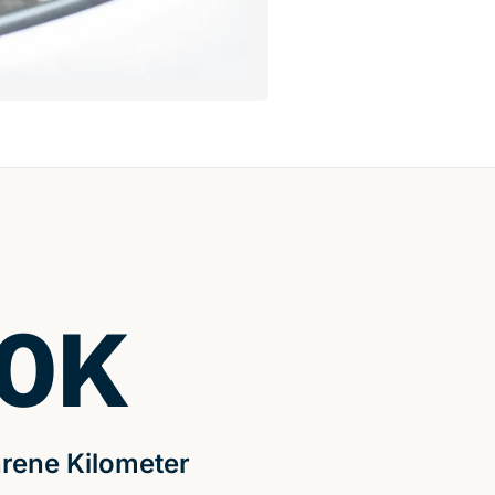
0
K
rene Kilometer