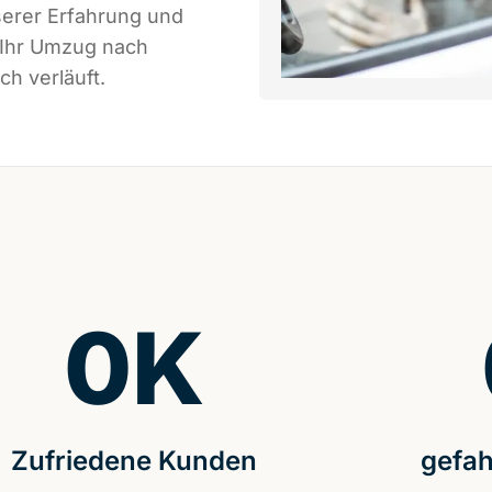
serer Erfahrung und
 Ihr Umzug nach
h verläuft.
0
K
Zufriedene Kunden
gefah