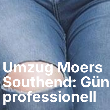
Umzug Moers​
Southend: Gün
professionell​