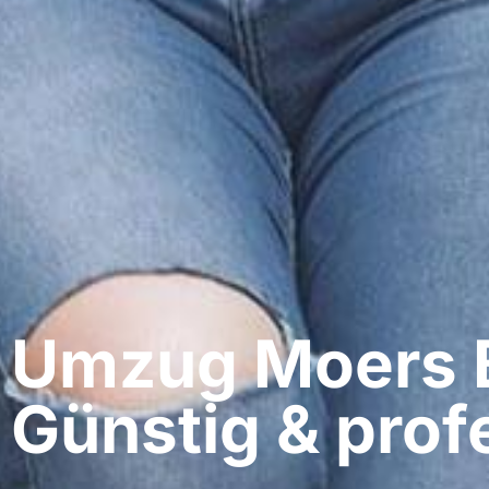
Umzug Moers​ B
Günstig & profe