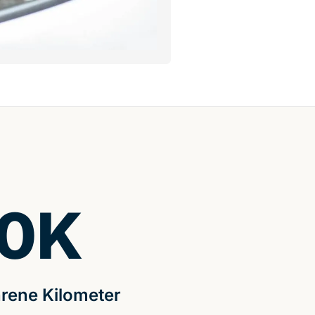
0
K
rene Kilometer