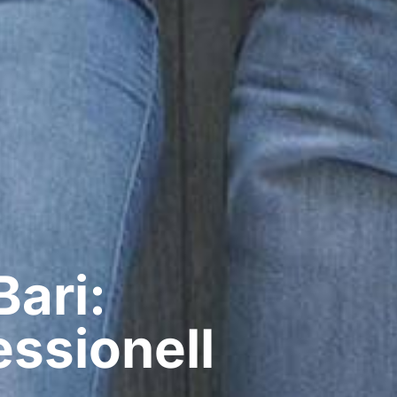
ari:
ssionell​