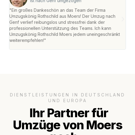
ist nach Genf umgezogen
"Ein großes Dankeschön an das Team der Firma
"Die
Umzugskönig Rothschild aus Moers! Der Umzug nach
mei
Genf verlief reibungslos und stressfrei dank der
Team
professionellen Unterstützung des Teams. Ich kann
habe
Umzugskönig Rothschild Moers jedem uneingeschränkt
an m
weiterempfehlen!"
groß
DIENSTLEISTUNGEN IN DEUTSCHLAND
UND EUROPA
Ihr Partner für
Umzüge von Moers