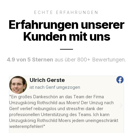
ECHTE ERFAHRUNGEN
Erfahrungen unserer
Kunden mit uns
4.9 von 5 Sternen
aus über 800+ Bewertungen.
Ulrich Gerste
ist nach Genf umgezogen
"Ein großes Dankeschön an das Team der Firma
"Die
Umzugskönig Rothschild aus Moers! Der Umzug nach
mei
Genf verlief reibungslos und stressfrei dank der
Team
professionellen Unterstützung des Teams. Ich kann
habe
Umzugskönig Rothschild Moers jedem uneingeschränkt
an m
weiterempfehlen!"
groß