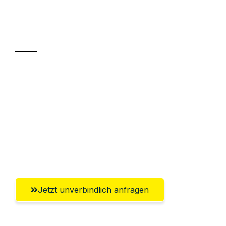
Ihr Umzug oder
Transport
Sparen Sie bis zu 100€ bei Anfrage
Abwicklung innerhalb von 24 Stunden
Versichert bis zu 7.500€
Ggf. komplette Zollabwicklung inklusive
Umfassender Kundensupport aus Moers
Jetzt unverbindlich anfragen