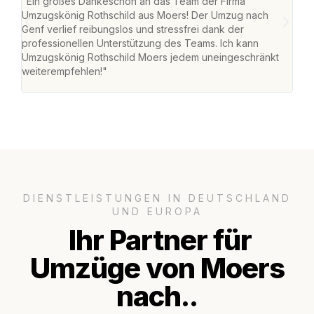
"Ein großes Dankeschön an das Team der Firma
"Die
Umzugskönig Rothschild aus Moers! Der Umzug nach
mei
Genf verlief reibungslos und stressfrei dank der
Team
professionellen Unterstützung des Teams. Ich kann
habe
Umzugskönig Rothschild Moers jedem uneingeschränkt
an m
weiterempfehlen!"
groß
DIENSTLEISTUNGEN IN DEUTSCHLAND
UND EUROPA
Ihr Partner für
Umzüge von Moers
nach..