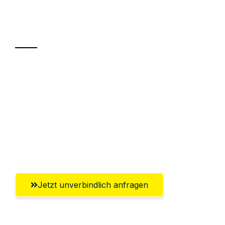
Ihr Umzug oder
Transport
Sparen Sie bis zu 100€ bei Anfrage
Abwicklung innerhalb von 24 Stunden
Versichert bis zu 7.500€
Ggf. komplette Zollabwicklung inklusive
Umfassender Kundensupport aus Moers
Jetzt unverbindlich anfragen