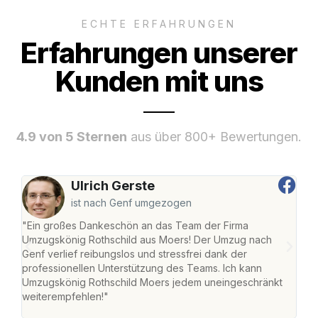
ECHTE ERFAHRUNGEN
Erfahrungen unserer
Kunden mit uns
4.9 von 5 Sternen
aus über 800+ Bewertungen.
Ulrich Gerste
ist nach Genf umgezogen
"Ein großes Dankeschön an das Team der Firma
"Die
Umzugskönig Rothschild aus Moers! Der Umzug nach
mei
Genf verlief reibungslos und stressfrei dank der
Team
professionellen Unterstützung des Teams. Ich kann
habe
Umzugskönig Rothschild Moers jedem uneingeschränkt
an m
weiterempfehlen!"
groß