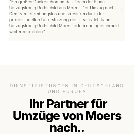
"Ein großes Dankeschön an das Team der Firma
"Die
Umzugskönig Rothschild aus Moers! Der Umzug nach
mei
Genf verlief reibungslos und stressfrei dank der
Team
professionellen Unterstützung des Teams. Ich kann
habe
Umzugskönig Rothschild Moers jedem uneingeschränkt
an m
weiterempfehlen!"
groß
DIENSTLEISTUNGEN IN DEUTSCHLAND
UND EUROPA
Ihr Partner für
Umzüge von Moers
nach..