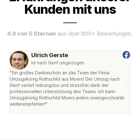
Kunden mit uns
4.9 von 5 Sternen
aus über 800+ Bewertungen.
Ulrich Gerste
ist nach Genf umgezogen
"Ein großes Dankeschön an das Team der Firma
"Die
Umzugskönig Rothschild aus Moers! Der Umzug nach
mei
Genf verlief reibungslos und stressfrei dank der
Team
professionellen Unterstützung des Teams. Ich kann
habe
Umzugskönig Rothschild Moers jedem uneingeschränkt
an m
weiterempfehlen!"
groß