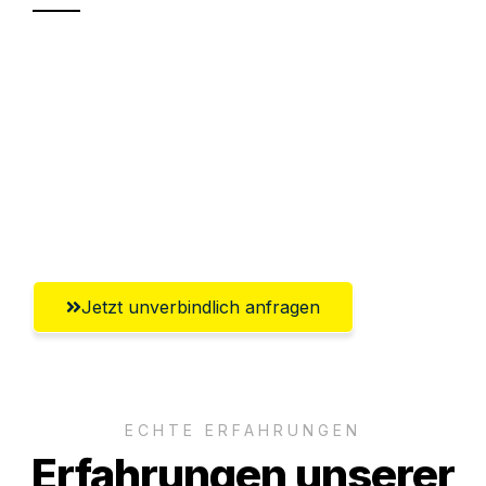
Sparen Sie bis zu 100€ bei Anfrage
Abwicklung innerhalb von 24 Stunden
Versichert bis zu 7.500€
Ggf. komplette Zollabwicklung inklusive
Umfassender Kundensupport aus Moers
Jetzt unverbindlich anfragen
ECHTE ERFAHRUNGEN
Erfahrungen unserer