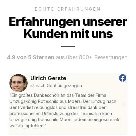
ECHTE ERFAHRUNGEN
Erfahrungen unserer
Kunden mit uns
4.9 von 5 Sternen
aus über 800+ Bewertungen.
Ulrich Gerste
ist nach Genf umgezogen
"Ein großes Dankeschön an das Team der Firma
"Die
Umzugskönig Rothschild aus Moers! Der Umzug nach
mei
Genf verlief reibungslos und stressfrei dank der
Team
professionellen Unterstützung des Teams. Ich kann
habe
Umzugskönig Rothschild Moers jedem uneingeschränkt
an m
weiterempfehlen!"
groß