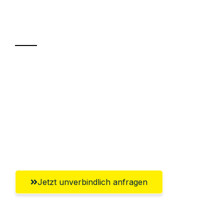
Ihr Umzug oder
Transport
Sparen Sie bis zu 100€ bei Anfrage
Abwicklung innerhalb von 24 Stunden
Versichert bis zu 7.500€
Ggf. komplette Zollabwicklung inklusive
Umfassender Kundensupport aus Moers
Jetzt unverbindlich anfragen