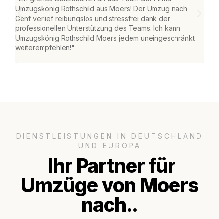
Umzugskönig Rothschild aus Moers! Der Umzug nach
mei
Genf verlief reibungslos und stressfrei dank der
Team
professionellen Unterstützung des Teams. Ich kann
habe
Umzugskönig Rothschild Moers jedem uneingeschränkt
an m
weiterempfehlen!"
groß
DIENSTLEISTUNGEN IN DEUTSCHLAND
UND EUROPA
Ihr Partner für
Umzüge von Moers
nach..