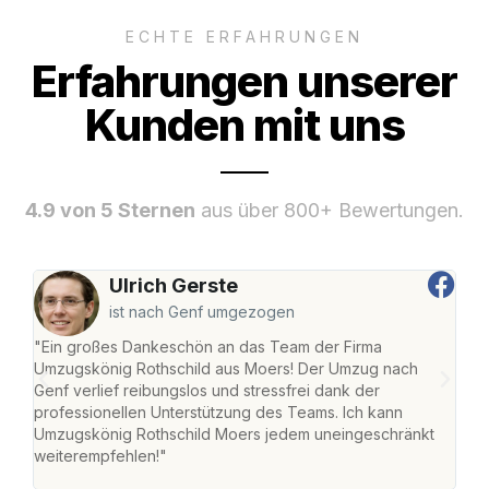
ECHTE ERFAHRUNGEN
Erfahrungen unserer
Kunden mit uns
4.9 von 5 Sternen
aus über 800+ Bewertungen.
Ulrich Gerste
ist nach Genf umgezogen
"Ein großes Dankeschön an das Team der Firma
"Die
Umzugskönig Rothschild aus Moers! Der Umzug nach
mei
Genf verlief reibungslos und stressfrei dank der
Team
professionellen Unterstützung des Teams. Ich kann
habe
Umzugskönig Rothschild Moers jedem uneingeschränkt
an m
weiterempfehlen!"
groß