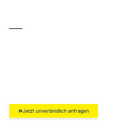
Ihr Umzug oder
Transport
Sparen Sie bis zu 100€ bei Anfrage
Abwicklung innerhalb von 24 Stunden
Versichert bis zu 7.500€
Ggf. komplette Zollabwicklung inklusive
Umfassender Kundensupport aus Moers
Jetzt unverbindlich anfragen