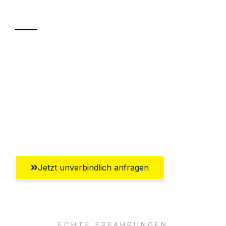
Transport
Sparen Sie bis zu 100€ bei Anfrage
Abwicklung innerhalb von 24 Stunden
Versichert bis zu 7.500€
Ggf. komplette Zollabwicklung inklusive
Umfassender Kundensupport aus Moers
Jetzt unverbindlich anfragen
ECHTE ERFAHRUNGEN