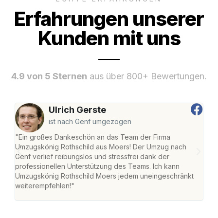
Erfahrungen unserer
Kunden mit uns
4.9 von 5 Sternen
aus über 800+ Bewertungen.
Ulrich Gerste
ist nach Genf umgezogen
"Ein großes Dankeschön an das Team der Firma
"Die
Umzugskönig Rothschild aus Moers! Der Umzug nach
mei
Genf verlief reibungslos und stressfrei dank der
Team
professionellen Unterstützung des Teams. Ich kann
habe
Umzugskönig Rothschild Moers jedem uneingeschränkt
an m
weiterempfehlen!"
groß