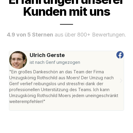
Kunden mit uns
4.9 von 5 Sternen
aus über 800+ Bewertungen.
Ulrich Gerste
ist nach Genf umgezogen
"Ein großes Dankeschön an das Team der Firma
"Die
Umzugskönig Rothschild aus Moers! Der Umzug nach
mei
Genf verlief reibungslos und stressfrei dank der
Team
professionellen Unterstützung des Teams. Ich kann
habe
Umzugskönig Rothschild Moers jedem uneingeschränkt
an m
weiterempfehlen!"
groß