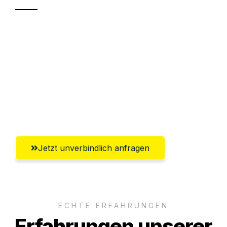
Sparen Sie bis zu 100€ bei Anfrage
Abwicklung innerhalb von 24 Stunden
Versichert bis zu 7.500€
Ggf. komplette Zollabwicklung inklusive
Umfassender Kundensupport aus Moers
Jetzt unverbindlich anfragen
ECHTE ERFAHRUNGEN
Erfahrungen unserer