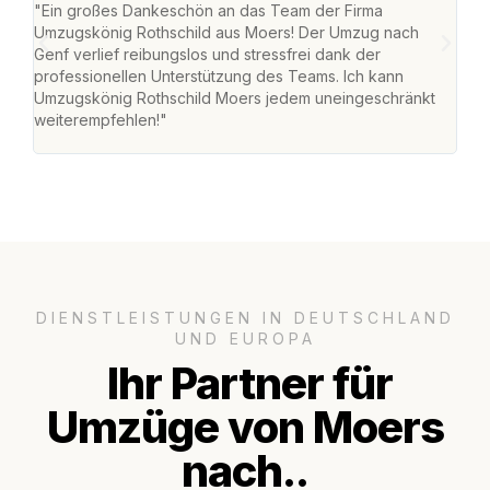
"Ein großes Dankeschön an das Team der Firma
"Die
Umzugskönig Rothschild aus Moers! Der Umzug nach
mei
Genf verlief reibungslos und stressfrei dank der
Team
professionellen Unterstützung des Teams. Ich kann
habe
Umzugskönig Rothschild Moers jedem uneingeschränkt
an m
weiterempfehlen!"
groß
DIENSTLEISTUNGEN IN DEUTSCHLAND
UND EUROPA
Ihr Partner für
Umzüge von Moers
nach..