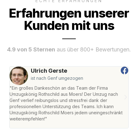
ECHTE ERFAHRUNGEN
Erfahrungen unserer
Kunden mit uns
4.9 von 5 Sternen
aus über 800+ Bewertungen.
Ulrich Gerste
ist nach Genf umgezogen
"Ein großes Dankeschön an das Team der Firma
"Die
Umzugskönig Rothschild aus Moers! Der Umzug nach
mei
Genf verlief reibungslos und stressfrei dank der
Team
professionellen Unterstützung des Teams. Ich kann
habe
Umzugskönig Rothschild Moers jedem uneingeschränkt
an m
weiterempfehlen!"
groß