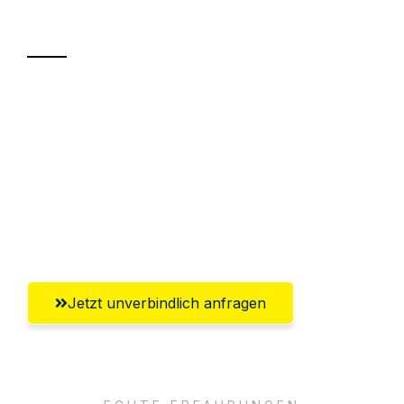
Transport
Sparen Sie bis zu 100€ bei Anfrage
Abwicklung innerhalb von 24 Stunden
Versichert bis zu 7.500€
Ggf. komplette Zollabwicklung inklusive
Umfassender Kundensupport aus Moers
Jetzt unverbindlich anfragen