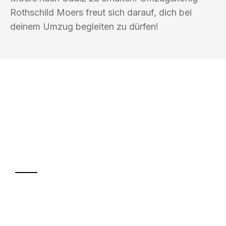
Rothschild Moers freut sich darauf, dich bei
deinem Umzug begleiten zu dürfen!
UMZUGSKÖNIG ROTHSCHILD MOERS
Ihr Umzug oder
Transport
Sparen Sie bis zu 100€ bei Anfrage
Abwicklung innerhalb von 24 Stunden