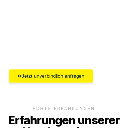
Sparen Sie bis zu 100€ bei Anfrage
Abwicklung innerhalb von 24 Stunden
Versichert bis zu 7.500€
Ggf. komplette Zollabwicklung inklusive
Umfassender Kundensupport aus Moers
Jetzt unverbindlich anfragen
ECHTE ERFAHRUNGEN
Erfahrungen unserer