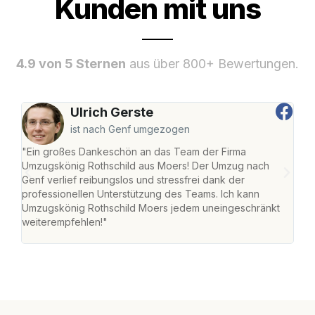
Kunden mit uns
4.9 von 5 Sternen
aus über 800+ Bewertungen.
Ulrich Gerste
ist nach Genf umgezogen
"Ein großes Dankeschön an das Team der Firma
"Die
Umzugskönig Rothschild aus Moers! Der Umzug nach
mei
Genf verlief reibungslos und stressfrei dank der
Team
professionellen Unterstützung des Teams. Ich kann
habe
Umzugskönig Rothschild Moers jedem uneingeschränkt
an m
weiterempfehlen!"
groß