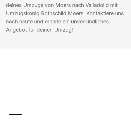
deines Umzugs von Moers nach Valladolid mit
Umzugskönig Rothschild Moers. Kontaktiere uns
noch heute und erhalte ein unverbindliches
Angebot für deinen Umzug!
UMZUGSKÖNIG ROTHSCHILD MOERS
Ihr Umzug oder
Transport
Sparen Sie bis zu 100€ bei Anfrage