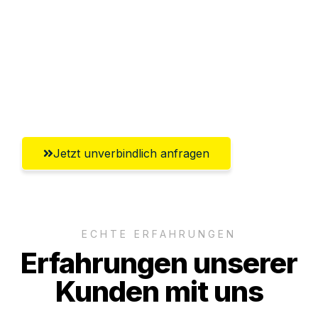
Abwicklung innerhalb von 24 Stunden
Versichert bis zu 7.500€
Ggf. komplette Zollabwicklung inklusive
Umfassender Kundensupport aus Moers
Jetzt unverbindlich anfragen
ECHTE ERFAHRUNGEN
Erfahrungen unserer
Kunden mit uns