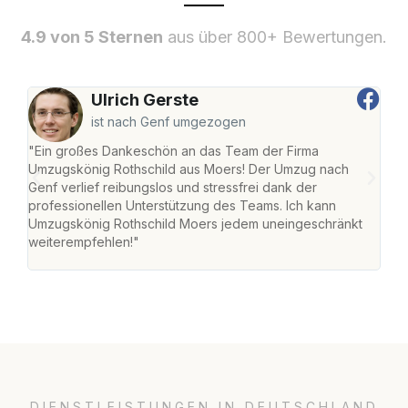
4.9 von 5 Sternen
aus über 800+ Bewertungen.
Ulrich Gerste
ist nach Genf umgezogen
"Ein großes Dankeschön an das Team der Firma
"Die
Umzugskönig Rothschild aus Moers! Der Umzug nach
mei
Genf verlief reibungslos und stressfrei dank der
Team
professionellen Unterstützung des Teams. Ich kann
habe
Umzugskönig Rothschild Moers jedem uneingeschränkt
an m
weiterempfehlen!"
groß
DIENSTLEISTUNGEN IN DEUTSCHLAND