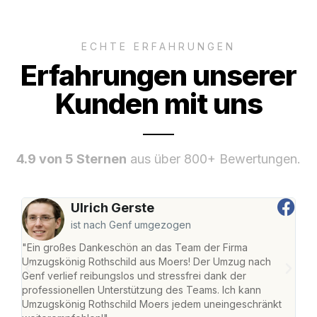
ECHTE ERFAHRUNGEN
Erfahrungen unserer
Kunden mit uns
4.9 von 5 Sternen
aus über 800+ Bewertungen.
Ulrich Gerste
ist nach Genf umgezogen
"Ein großes Dankeschön an das Team der Firma
"Die
Umzugskönig Rothschild aus Moers! Der Umzug nach
mei
Genf verlief reibungslos und stressfrei dank der
Team
professionellen Unterstützung des Teams. Ich kann
habe
Umzugskönig Rothschild Moers jedem uneingeschränkt
an m