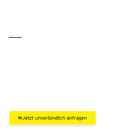
UMZUGSKÖNIG ROTHSCHILD MOERS
Ihr Umzug oder
Transport
Sparen Sie bis zu 100€ bei Anfrage
Abwicklung innerhalb von 24 Stunden
Versichert bis zu 7.500€
Ggf. komplette Zollabwicklung inklusive
Umfassender Kundensupport aus Moers
Jetzt unverbindlich anfragen